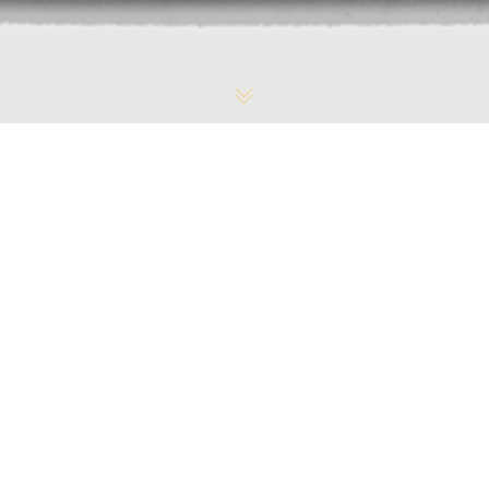
Actualité
,
INFORMATION
,
Non Classé
,
SI SIAO
,
SIAO 13
07
FÉV 2020