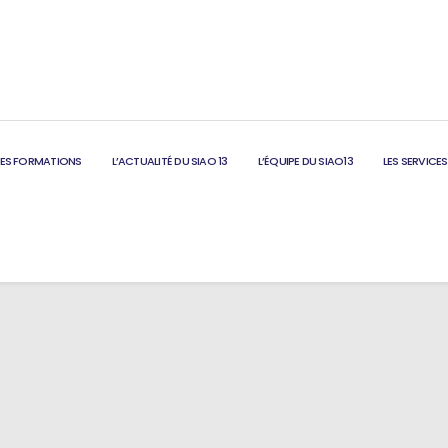
LES FORMATIONS
L’ACTUALITÉ DU SIAO 13
L’ÉQUIPE DU SIAO13
LES SERVICES