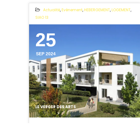
Actualité
,
Evènement
,
HEBERGEMENT
,
LOGEMENT
,
SIAO 13
25
SEP 2024
LE VERGER DES ARTS