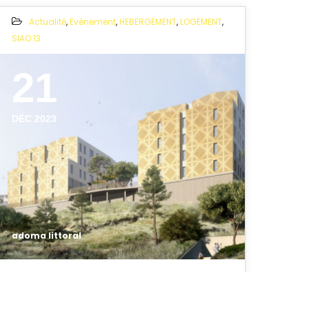
Actualité
,
Evènement
,
HEBERGEMENT
,
LOGEMENT
,
SIAO 13
21
DÉC 2023
adoma littoral