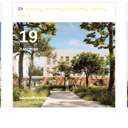
Actualité
,
Evènement
,
HEBERGEMENT
,
LOGEMENT
,
SIAO 13
19
JUIN 2024
adomaPeymian
OUVERTURE ADOMA DE