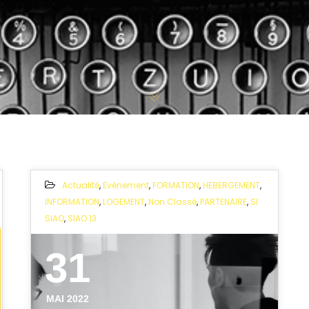
Actualité
,
Evènement
,
FORMATION
,
HEBERGEMENT
,
INFORMATION
,
LOGEMENT
,
Non Classé
,
PARTENAIRE
,
SI
SIAO
,
SIAO 13
31
MAI 2022