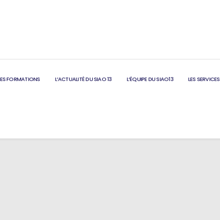
LES FORMATIONS
L’ACTUALITÉ DU SIAO 13
L’ÉQUIPE DU SIAO13
LES SERVICES