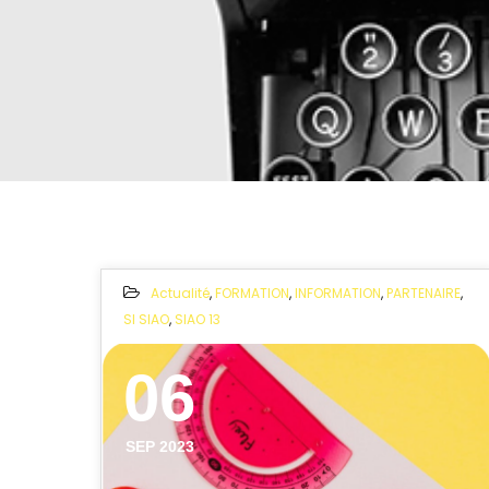
Actualité
,
FORMATION
,
INFORMATION
,
PARTENAIRE
,
SI SIAO
,
SIAO 13
06
SEP 2023