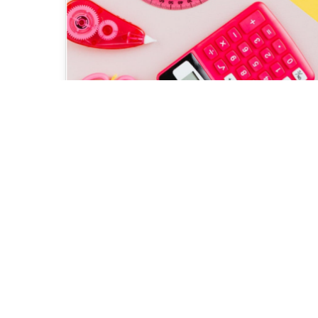
rentrée siao13
LE SIAO13 FAIT
SA RENTREE
Chers, partenaires, Nous espérons que
vos congés ont été à la hauteur de vos
espérances et qu'ils vous permettront
de…