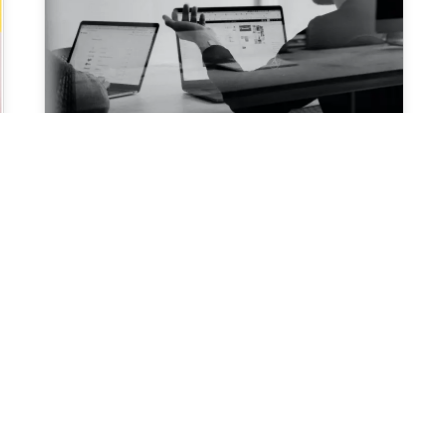
Nouvelles dates
LES FORMATIONS DU
SIAO 13 – NOUVELLE
FORMULE
Le Siao13 vous informe que de
nouvelles sessions de formation sont
désormais disponibles.