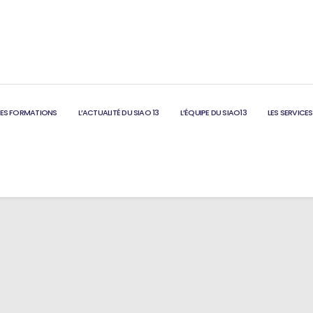
LES FORMATIONS
L’ACTUALITÉ DU SIAO 13
L’ÉQUIPE DU SIAO13
LES SERVICES